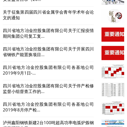
关于征集第四届四川省金属学会青年学术年会论
文的通知
四川省地方冶金控股集团有限公司关于汇报疫情
期间集团公司复工复...
四川省地方冶金控股集团有限公司关于开展四川
省钢铁产能置换项目...
四川省地方冶金控股集团有限公司各基地公司
2019年9月1日-...
四川省地方冶金控股集团有限公司关于停产检修
监督小组督查工作的...
四川省地方冶金控股集团有限公司各基地公司
2019年8月停产检...
泸州鑫阳钢铁新建2台100吨超高功率电弧炉炼钢