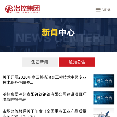
集团新闻
通知公告
关于开展2020年度四川省冶金工程技术中级专业
技术职务任职资...
冶控集团泸州鑫阳钒钛钢铁有限公司建设项目环
境影响报告表
市场监管总局关于印发《全国重点工业产品质量
安全监管目录（20...