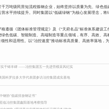
家千万吨级民营短流程炼钢企业，始终坚持以质量为先、绿色低碳
运营水平持续提升。同时集团以“低碳绿钢”为核心发展理念，将
严格遵循《团体标准管理规定》及《“天府名品”标准体系建设工
绕绿色低碳、智能制造、高端制造等重点领域，有序、高效、高
领性和适用性。以“冶控速度”推动标准高质量、高效率落地，为
用实干铸丰碑 ——冶控集团五一先进劳模采风纪实
-美国科罗拉多大学代表团参访冶控集团成实基地
中钢协“低碳排放钢证书”
莅临冶控集团鑫阳基地考察指导