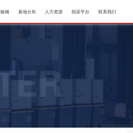
炉炼钢
基地分布
人力资源
招采平台
联系我们