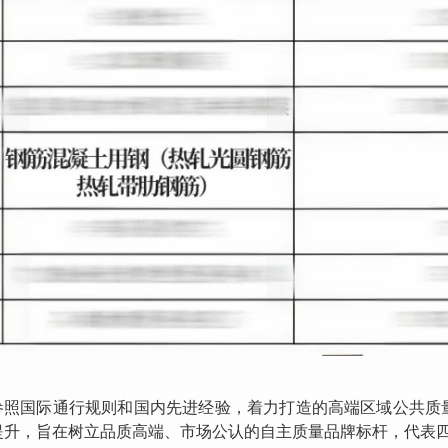
参照国际通行规则和国内先进经验，着力打造的高端区域公共质
提升，旨在树立品质高端、市场公认的自主质量品牌标杆，代表