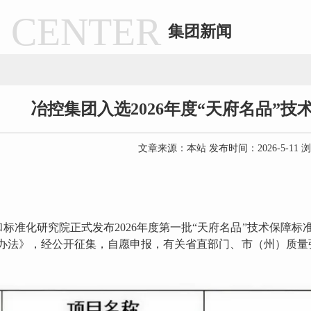
 CENTER
集团新闻
冶控集团入选2026年度“天府名品”
文章来源：本站 发布时间：2026-5-11 
和标准化研究院正式发布2026年度第一批“天府名品”技术保障
理办法》，经公开征集，自愿申报，有关省直部门、市（州）质量