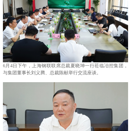
6
月
4
日下午，上海钢联联席总裁夏晓坤
一行
莅临
冶控集团
，
与
集团
董事长刘义腾
、总裁陈献
举行交流座谈。