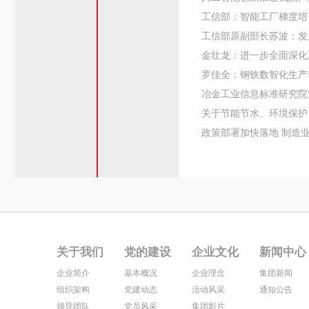
工信部：智能工厂梯度培
工信部原副部长苏波：发
金壮龙：进一步全面深化
罗佳全：钢铁数智化生产
冶金工业信息标准研究院
关于节能节水、环境保护
政策部署加快落地 制造业
关于我们
党的建设
企业文化
新闻中心
企业简介
基本概况
企业理念
集团新闻
组织架构
党建动态
活动风采
通知公告
领导团队
党员风采
集团影片