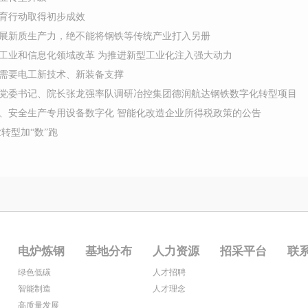
育行动取得初步成效
展新质生产力，绝不能将钢铁等传统产业打入另册
工业和信息化领域改革 为推进新型工业化注入强大动力
需要电工新技术、新装备支撑
党委书记、院长张龙强率队调研冶控集团德润航达钢铁数字化转型项目
、安全生产专用设备数字化 智能化改造企业所得税政策的公告
转型加“数”跑
电炉炼钢
基地分布
人力资源
招采平台
联
绿色低碳
人才招聘
智能制造
人才理念
高质量发展