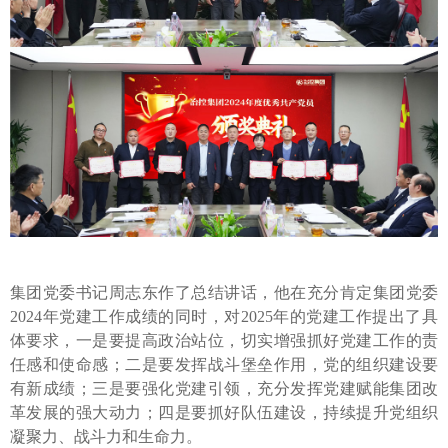
集团党委书记周志东作了总结讲话，他在充分肯定集团党委
2024
年党建工作成绩的同时，对
2025
年的党建工作提出了具
体要求，一是要提高政治站位，切实增强抓好党建工作的责
任感和使命感；二是要发挥战斗堡垒作用，党的组织建设要
有新成绩；三是要强化党建引领，充分发挥党建赋能集团改
革发展的强大动力；四是要抓好队伍建设，持续提升党组织
凝聚力、战斗力和生命力。