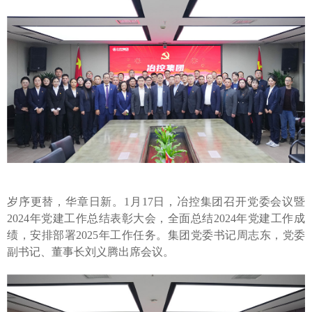
岁序更替，华章日新。
1
月
17
日，冶控集团召开党委会议暨
2024
年党建工作总结表彰大会，全面总结
2024
年党建工作成
绩，安排部署
2025
年工作任务。集团党委书记周志东，党委
副书记、董事长刘义腾出席会议。